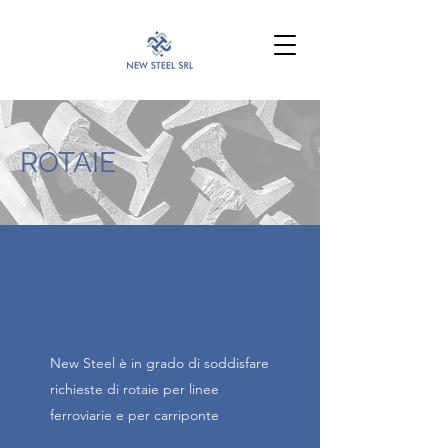
info@newsteelsrl.it
ROTAIE
New Steel è in grado di soddisfare
richieste di rotaie per linee
ferroviarie e per carriponte